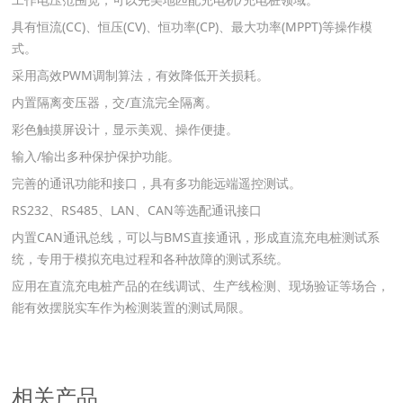
具有恒流
(CC)
、恒压
(CV)
、恒功率
(CP)
、最大功率
(MPPT)
等操作模
式。
采用高效
PWM
调制算法，有效降低开关损耗。
内置隔离变压器，交
/
直流完全隔离。
彩色触摸屏设计，显示美观、操作便捷。
输入
/
输出多种保护保护功能。
完善的通讯功能和接口，具有多功能远端遥控测试。
RS232
、
RS485
、
LAN
、
CAN
等选配通讯接口
内置
CAN
通讯总线，可以与
BMS
直接通讯，形成直流充电桩测试系
统，专用于模拟充电过程和各种故障的测试系统。
应用在直流充电桩产品的在线调试、生产线检测、现场验证等场合，
能有效摆脱实车作为检测装置的测试局限。
相关产品