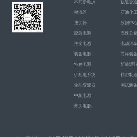
不间断电源
轨道交
整流器
石油化
逆变器
数据中
应急电源
高速公
逆变电源
电动汽
装备电源
海洋装
特种电源
新能源
供配电系统
精密制
储能变流器
测试装
中频电源
开关电源