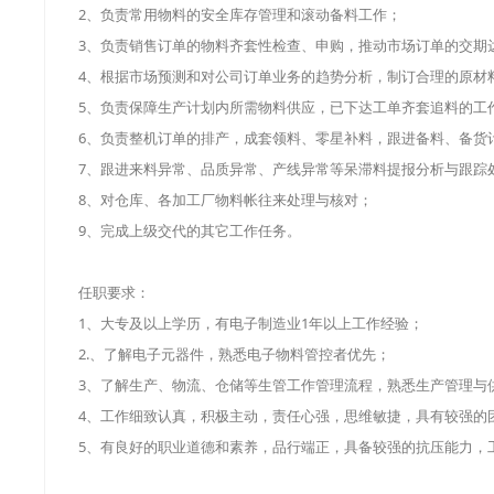
2、负责常用物料的安全库存管理和滚动备料工作；
3、负责销售订单的物料齐套性检查、申购，推动市场订单的交期
4、根据市场预测和对公司订单业务的趋势分析，制订合理的原材
5、负责保障生产计划内所需物料供应，已下达工单齐套追料的工
6、负责整机订单的排产，成套领料、零星补料，跟进备料、备货
7、跟进来料异常、品质异常、产线异常等呆滞料提报分析与跟踪
8、对仓库、各加工厂物料帐往来处理与核对；
9、完成上级交代的其它工作任务。
任职要求：
1、大专及以上学历，有电子制造业1年以上工作经验；
2.、了解电子元器件，熟悉电子物料管控者优先；
3、了解生产、物流、仓储等生管工作管理流程，熟悉生产管理与
4、工作细致认真，积极主动，责任心强，思维敏捷，具有较强的
5、有良好的职业道德和素养，品行端正，具备较强的抗压能力，