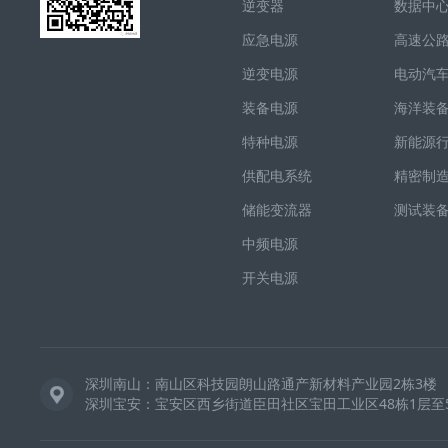
逆变器
数据中
应急电源
高速公
逆变电源
电动汽
装备电源
海洋装
特种电源
新能源
供配电系统
精密制
储能变流器
测试装
中频电源
开关电源
深圳南山：南山区科技园朗山路通产新材料产业园2栋3楼
深圳宝安：宝安区西乡街道臣田社区宝田工业区48栋1层至