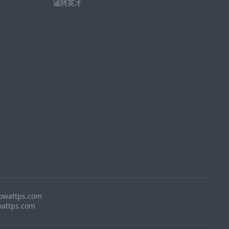
诚聘英才
owattps.com
attps.com