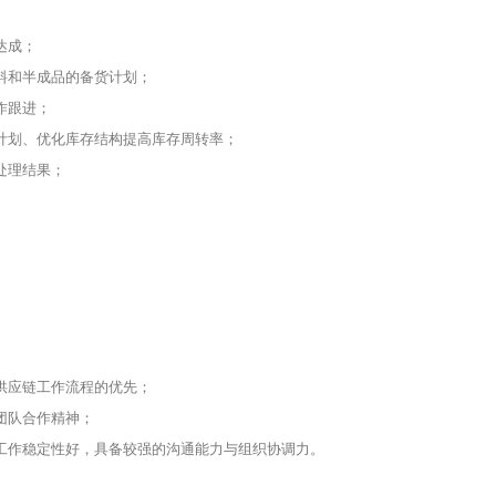
达成；
料和半成品的备货计划；
作跟进；
计划、优化库存结构提高库存周转率；
处理结果；
供应链工作流程的优先；
团队合作精神；
工作稳定性好，具备较强的沟通能力与组织协调力。