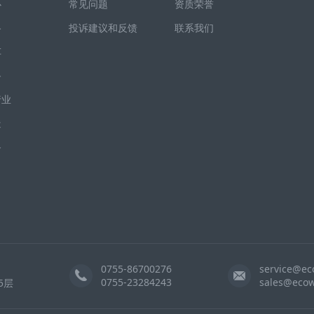
心
常见问题
资质荣誉
路
投诉建议和反馈
联系我们
车
备
行业
造
备
0755-86700276
service@ec
0755-23284243
sales@ecow
5层